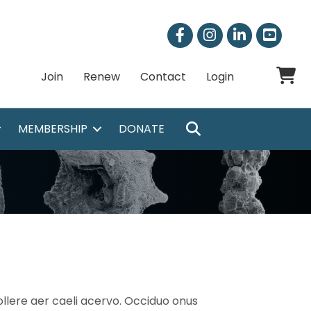
Facebook
Instagram
LinkedIn
Shoppi
Join
Renew
Contact
Login
SEARCH
MEMBERSHIP
DONATE
llere aer caeli acervo. Occiduo onus