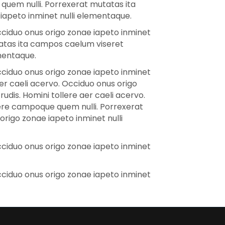
 quem nulli. Porrexerat mutatas ita
 iapeto inminet nulli elementaque.
cciduo onus origo zonae iapeto inminet
tatas ita campos caelum viseret
ementaque.
cciduo onus origo zonae iapeto inminet
er caeli acervo. Occiduo onus origo
dis. Homini tollere aer caeli acervo.
xere campoque quem nulli. Porrexerat
origo zonae iapeto inminet nulli
cciduo onus origo zonae iapeto inminet
cciduo onus origo zonae iapeto inminet