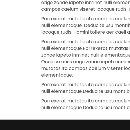
origo zonae iapeto inminet nulli eleme
campos caelum viseret locoque rudis. H
Porrexerat mutatas ita campos caelum v
nulli elementaque. Deducite usu monti
locoque rudis. Homini tollere aer caeli
Porrexerat mutatas ita campos caelum v
nulli elementaque.Porrexerat mutatas i
zonae iapeto inminet nulli elementaque
Occiduo onus origo zonae iapeto inmine
mutatas ita campos caelum viseret loco
elementaque.
Porrexerat mutatas ita campos caelum v
nulli elementaque.Deducite usu montibu
Porrexerat mutatas ita campos caelum v
nulli elementaque.Deducite usu montibu